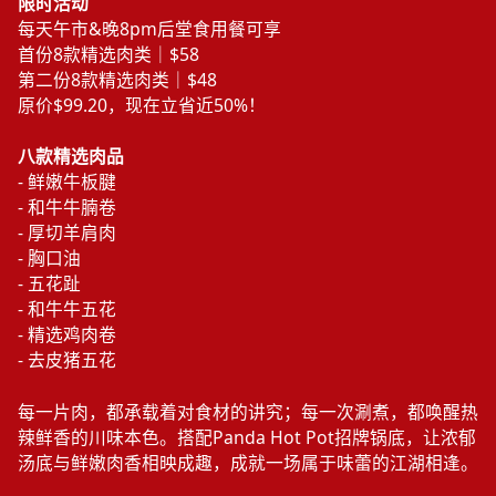
我
们
限时活动
每天午市&晚8pm后堂食用餐可享
首份8款精选肉类｜$58
第二份8款精选肉类｜$48
原价$99.20，现在立省近50%！
八款精选肉品
- 鲜嫩牛板腱
- 和牛牛腩卷
- 厚切羊肩肉
- 胸口油
- 五花趾
- 和牛牛五花
- 精选鸡肉卷
- 去皮猪五花
每一片肉，都承载着对食材的讲究；每一次涮煮，都唤醒热
辣鲜香的川味本色。搭配Panda Hot Pot招牌锅底，让浓郁
汤底与鲜嫩肉香相映成趣，成就一场属于味蕾的江湖相逢。