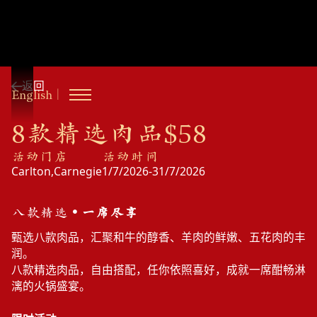
最
新
活
动
媒
体
返回
｜
English
报
道
8款精选肉品$58
活动门店
活动时间
会
员
Carlton
,
Carnegie
1/7/2026
-
31/7/2026
八款精选
• 一席尽享
福
利
甄选八款肉品，汇聚和牛的醇香、羊肉的鲜嫩、五花肉的丰
润。
联
系
八款精选肉品，自由搭配，任你依照喜好，成就一席酣畅淋
立即预定
漓的火锅盛宴。